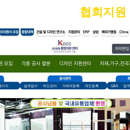
PLANNER
협회지원
프리랜서 모집
종합대책
건설 및 디자인 연구소
지점관리
ERP
상담
해외가맹점
China
자막편집
원 모집
각종 공사 할분
디자인 지원센터
자재,가구,전국
공사관리
페이지
설계접수
하도관리
거래처등록
개인등록
Q&A
업