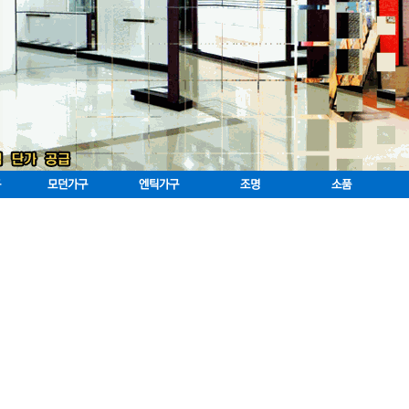
구
모던가구
엔틱가구
조명
소품