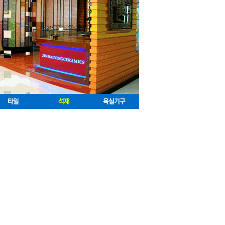
타일
석재
욕실기구