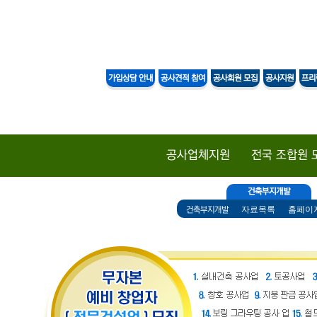
DAESAN
PLA
가입상담 안내
공사견적 참여
공사회원 모집
공사지원
프리
공사업체지원
전국 조합원 
건축부지개발
자료목록
홈페이
건축부지개발