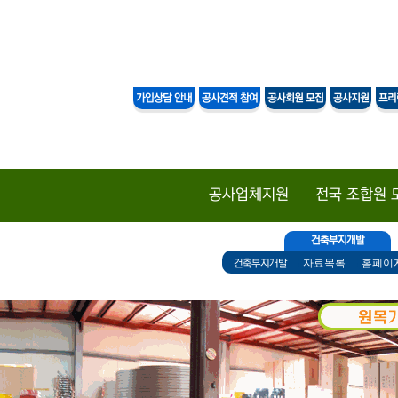
DAESAN
PLA
가입상담 안내
공사견적 참여
공사회원 모집
공사지원
프리
공사업체지원
전국 조합원 
건축부지개발
자료목록
홈페이
건축부지개발