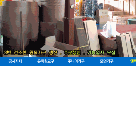
공사자재
유치원교구
주니어가구
모던가구
엔