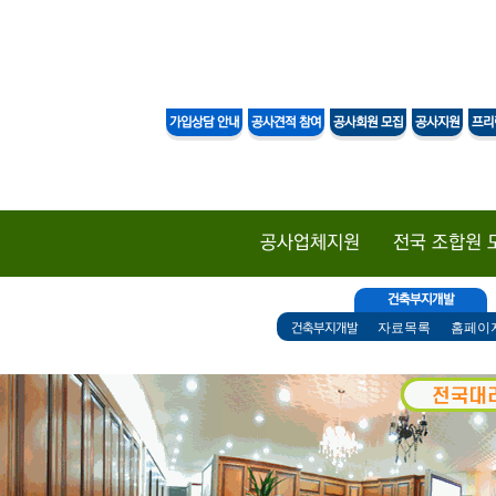
DAESAN
PLA
가입상담 안내
공사견적 참여
공사회원 모집
공사지원
프리
공사업체지원
전국 조합원 
건축부지개발
자료목록
홈페이
건축부지개발