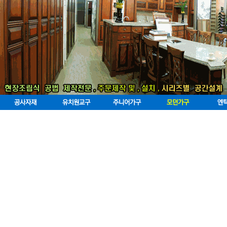
공사자재
유치원교구
주니어가구
모던가구
엔